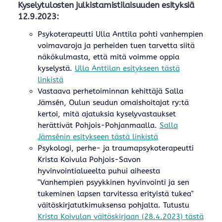
Kyselytulosten julkistamistilaisuuden esityksiä
12.9.2023:
Psykoterapeutti Ulla Anttila pohti vanhempien
voimavaroja ja perheiden tuen tarvetta siitä
näkökulmasta, että mitä voimme oppia
kyselystä.
Ulla Anttilan esitykseen tästä
linkistä
Vastaava perhetoiminnan kehittäjä Salla
Jämsén, Oulun seudun omaishoitajat ry:tä
kertoi, mitä ajatuksia kyselyvastaukset
herättivät Pohjois-Pohjanmaalla.
Salla
Jämsénin esitykseen tästä linkistä
Psykologi, perhe- ja traumapsykoterapeutti
Krista Koivula Pohjois-Savon
hyvinvointialueelta puhui aiheesta
"Vanhempien psyykkinen hyvinvointi ja sen
tukeminen lapsen tarvitessa erityistä tukea"
väitöskirjatutkimuksensa pohjalta. Tutustu
Krista Koivulan väitöskirjaan (28.4.2023) tästä