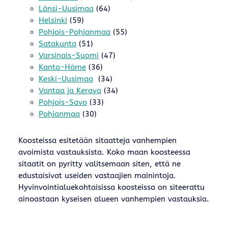
Länsi-Uusimaa
(64)
Helsinki
(59)
Pohjois-Pohjanmaa
(55)
Satakunta
(51)
Varsinais-Suomi
(47)
Kanta-Häme
(36)
Keski-Uusimaa
(34)
Vantaa ja Kerava
(34)
Pohjois-Savo
(33)
Pohjanmaa
(30)
Koosteissa esitetään sitaatteja vanhempien
avoimista vastauksista. Koko maan koosteessa
sitaatit on pyritty valitsemaan siten, että ne
edustaisivat useiden vastaajien mainintoja.
Hyvinvointialuekohtaisissa koosteissa on siteerattu
ainoastaan kyseisen alueen vanhempien vastauksia.