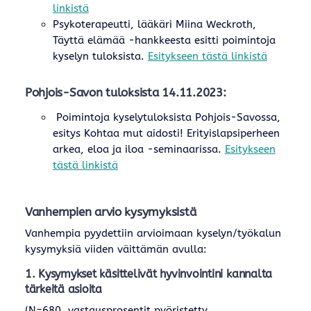
linkistä
Psykoterapeutti, lääkäri Miina Weckroth,
Täyttä elämää -hankkeesta esitti poimintoja
kyselyn tuloksista.
Esitykseen tästä linkistä
Pohjois-Savon tuloksista 14.11.2023:
Poimintoja kyselytuloksista Pohjois-Savossa,
esitys Kohtaa mut aidosti! Erityislapsiperheen
arkea, eloa ja iloa -seminaarissa.
Esitykseen
tästä linkistä
Vanhempien arvio kysymyksistä
Vanhempia pyydettiin arvioimaan kyselyn/työkalun
kysymyksiä viiden väittämän avulla:
1. Kysymykset käsittelivät hyvinvointini kannalta
tärkeitä asioita
(N=680, vastausprosentit pyöristetty