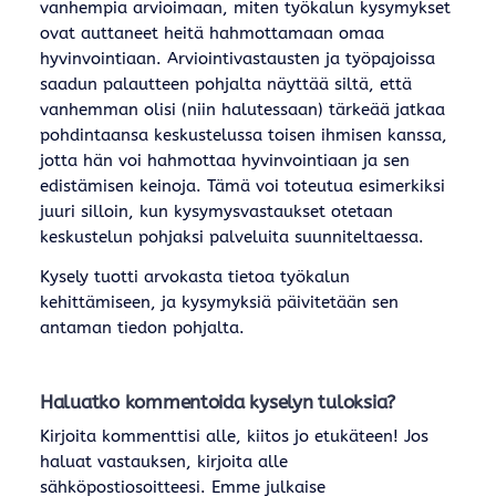
vanhempia arvioimaan, miten työkalun kysymykset
ovat auttaneet heitä hahmottamaan omaa
hyvinvointiaan. Arviointivastausten ja työpajoissa
saadun palautteen pohjalta näyttää siltä, että
vanhemman olisi (niin halutessaan) tärkeää jatkaa
pohdintaansa keskustelussa toisen ihmisen kanssa,
jotta hän voi hahmottaa hyvinvointiaan ja sen
edistämisen keinoja. Tämä voi toteutua esimerkiksi
juuri silloin, kun kysymysvastaukset otetaan
keskustelun pohjaksi palveluita suunniteltaessa.
Kysely tuotti arvokasta tietoa työkalun
kehittämiseen, ja kysymyksiä päivitetään sen
antaman tiedon pohjalta.
Haluatko kommentoida kyselyn tuloksia?
Kirjoita kommenttisi alle, kiitos jo etukäteen! Jos
haluat vastauksen, kirjoita alle
sähköpostiosoitteesi. Emme julkaise