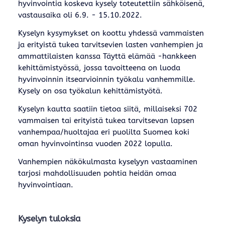
hyvinvointia koskeva kysely toteutettiin sähköisenä,
vastausaika oli 6.9. - 15.10.2022.
Kyselyn kysymykset on koottu yhdessä vammaisten
ja erityistä tukea tarvitsevien lasten vanhempien ja
ammattilaisten kanssa Täyttä elämää -hankkeen
kehittämistyössä, jossa tavoitteena on luoda
hyvinvoinnin itsearvioinnin työkalu vanhemmille.
Kysely on osa työkalun kehittämistyötä.
Kyselyn kautta saatiin tietoa siitä, millaiseksi 702
vammaisen tai erityistä tukea tarvitsevan lapsen
vanhempaa/huoltajaa eri puolilta Suomea koki
oman hyvinvointinsa vuoden 2022 lopulla.
Vanhempien näkökulmasta kyselyyn vastaaminen
tarjosi mahdollisuuden pohtia heidän omaa
hyvinvointiaan.
Kyselyn tuloksia