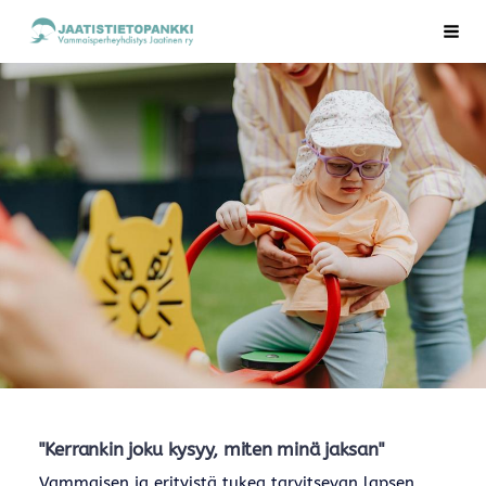
Siirry
Vammaisperheyhdistys Jaatinen ry
Vali
sivun
sisältöön
"Kerrankin joku kysyy, miten minä jaksan"
Vammaisen ja erityistä tukea tarvitsevan lapsen