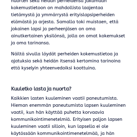
nuorten sekä heidän perheidensä jakamaan
kokemustietoon on mahdollista laajentaa
tietämystä ja ymmärrystä erityislapsiperheiden
elämästä ja arjesta. Samalla toki muistaen, että
jokainen lapsi ja perheenjäsen on oma
ainutkertainen yksilönsä, jolla on omat kokemukset
ja oma tarinansa.
Näiltä sivulla löydät perheiden kokemustietoa ja
ajatuksia sekä heidän itsensä kertomina tarinoina
että kyselyin yhteenvedoiksi koottuina.
Kuuletko lasta ja nuorta?
Kaikkien lasten kuuleminen vaatii paneutumista.
Hieman enemmän paneutumista lapsen kuuleminen
vaatii, kun hän käyttää puhetta korvaavia
kommunikointimenetelmiä. Erityisen paljon lapsen
kuuleminen vaatii silloin, kun lapsella ei ole
käytössään kommunikointimenetelmää, ja hän