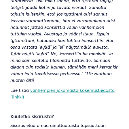
tilanteessa. Teki mieli sanoa, että tyttären täytyy
tietysti jäädä kotiin ja tavata vieraat. Samalla
tajusin kuitenkin, että jos tyttäreni olisi saanut
kasvaa vammattomana, hän ei varmaankaan olisi
halunnut jättää konserttia väliin vanhempien
tuttujen vuoksi. Avustaja jo väänsi itkua. Kysyin
tyttäreltäni, haluaako hän lähteä konserttiin. Hän
osaa vastata "kyllä" ja "ei" näyttämällä kuvista.
Tytär näytti "kyllä". No, konserttiin he menivät. Ja
minä sain selitellä tilannetta tuttaville. Samaan
aikaan olin todella iloinen, tämähän meni kerrankin
vähän kuin tavallisessa perheessä." (15-vuotiaan
nuoren äiti)
Lue lisää
vanhempien jakamasta kokemustiedosta
(linkki)
Kuuletko sisarusta?
Sisarus elää omaa ainutlaatuista lapsuuttaan