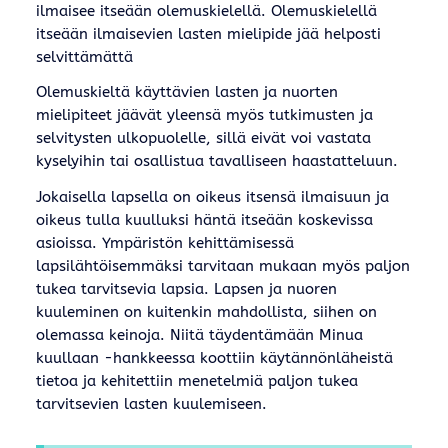
ilmaisee itseään olemuskielellä. Olemuskielellä
itseään ilmaisevien lasten mielipide jää helposti
selvittämättä
Olemuskieltä käyttävien lasten ja nuorten
mielipiteet jäävät yleensä myös tutkimusten ja
selvitysten ulkopuolelle, sillä eivät voi vastata
kyselyihin tai osallistua tavalliseen haastatteluun.
Jokaisella lapsella on oikeus itsensä ilmaisuun ja
oikeus tulla kuulluksi häntä itseään koskevissa
asioissa. Ympäristön kehittämisessä
lapsilähtöisemmäksi tarvitaan mukaan myös paljon
tukea tarvitsevia lapsia. Lapsen ja nuoren
kuuleminen on kuitenkin mahdollista, siihen on
olemassa keinoja. Niitä täydentämään Minua
kuullaan -hankkeessa koottiin käytännönläheistä
tietoa ja kehitettiin menetelmiä paljon tukea
tarvitsevien lasten kuulemiseen.