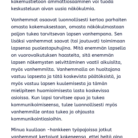
kokemustietoon ammattiosaaminen voi tuoda
keskusteluun aivan uusia näkökulmia.
Vanhemmat osaavat luonnollisesti kertoa parhaiten
omasta kokemuksestaan, omasta näkökulmastaan
paljon tukea tarvitsevan lapsen vanhempana. Sen
lisäksi vanhemmat saavat (tai joutuvat) toimimaan
lapsensa puolestapuhujina. Mitä enemmän lapsella
on vuorovaikutuksen haasteita, sitä enemmän
lapsen näkemysten selvittäminen vaatii aikuisilta,
myös vanhemmilta. Vanhemmalla on huoltajana
vastuu lapsesta ja tätä koskevista päätöksistä, ja
myös vastuu lapsen kuulemisesta ja tämän
mielipiteen huomioimisesta lasta koskevissa
asioissa. Kun lapsi tarvitsee apua ja tukea
kommunikoimiseensa, tulee luonnollisesti myös
vanhemmille antaa tukea ja ohjausta
kommunikointiasioihin.
Minua kuullaan -hankkeen työpajoissa jotkut
vanhemmat kertoivat kokeneensa, ettei heitä aina