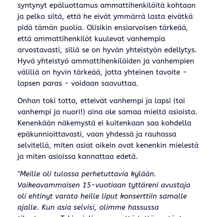
syntynyt epäluottamus ammattihenkilöitä kohtaan
ja pelko siitä, että he eivät ymmärrä lasta eivätkä
pidä tämän puolia. Olisikin ensiarvoisen tärkeää,
että ammattihenkilöt kuulevat vanhempia
arvostavasti, sillä se on hyvän yhteistyön edellytys.
Hyvä yhteistyö ammattihenkilöiden ja vanhempien
välillä on hyvin tärkeää, jotta yhteinen tavoite -
lapsen paras - voidaan saavuttaa.
Onhan toki totta, etteivät vanhempi ja lapsi (tai
vanhempi ja nuori!) aina ole samaa mieltä asioista.
Kenenkään näkemystä ei kuitenkaan saa kohdella
epäkunnioittavasti, vaan yhdessä ja rauhassa
selvitellä, miten asiat oikein ovat kenenkin mielestä
ja miten asioissa kannattaa edetä.
"Meille oli tulossa perhetuttavia kylään.
Vaikeavammaisen 15-vuotiaan tyttäreni avustaja
oli ehtinyt varata heille liput konserttiin samalle
ajalle. Kun asia selvisi, olimme hassussa