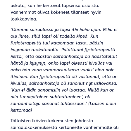
uskota, kun he kertovat lapsensa asioista.
Vanhemmat olivat kokeneet tilanteet hyvin
loukkaavina.
"Olimme sairaalassa ja lapsi itki koko ajan. Mikä ei
ole ihme, sillä lapsi oli todella kipeä. Kun
fysioterapeutti tuli katsomaan lasta, pääsin
käymään ruokatauolla. Palattuani fysioterapeutti
kertoi, että osaston sairaanhoitaja oli haastatellut
häntä ja kysynyt, onko lapsi oikeasti kivulias vai
onko hän vaan vammaisuutensa vuoksi aina noin
itkuinen. Kun fysioterapeutti oli vastannut, että on
kivulias, sairaanhoitaja oli sanonut nyt uskovansa.
"Kun ei äidin sanomisiin voi luottaa. Niillä kun on
niin tunnepitoinen suhtautuminen", oli
sairaanhoitaja sanonut lähtiessään." (Lapsen äidin
kertomaa)
Tällaisten ikävien kokemusten johdosta
sairaalakokemuksesta kertoneelle vanhemmalle oli