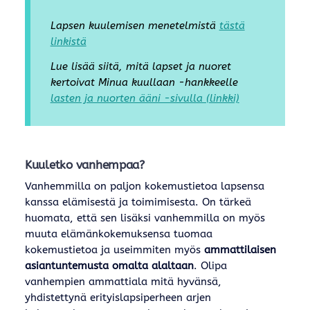
Lapsen kuulemisen menetelmistä
tästä
linkistä
Lue lisää siitä, mitä lapset ja nuoret
kertoivat Minua kuullaan -hankkeelle
lasten ja nuorten ääni -sivulla (linkki)
Kuuletko vanhempaa?
Vanhemmilla on paljon kokemustietoa lapsensa
kanssa elämisestä ja toimimisesta. On tärkeä
huomata, että sen lisäksi vanhemmilla on myös
muuta elämänkokemuksensa tuomaa
kokemustietoa ja useimmiten myös
ammattilaisen
asiantuntemusta omalta alaltaan
. Olipa
vanhempien ammattiala mitä hyvänsä,
yhdistettynä erityislapsiperheen arjen