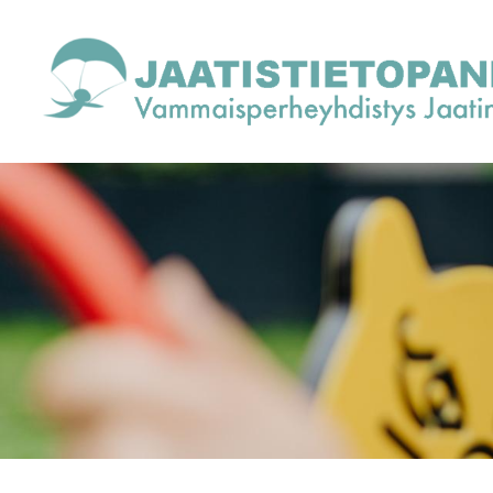
Siirry
sivun
sisältöön
Vammaisperheyhdistys Jaatinen ry