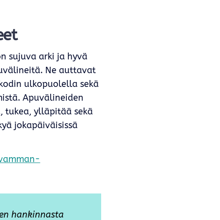
eet
ön sujuva arki ja hyvä
uvälineitä. Ne auttavat
 kodin ulkopuolella sekä
istä. Apuvälineiden
 tukea, ylläpitää sekä
kyä jokapäiväisissä
oa/vamman-
den hankinnasta