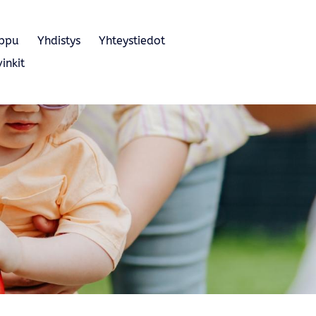
eppu
Yhdistys
Yhteystiedot
inkit