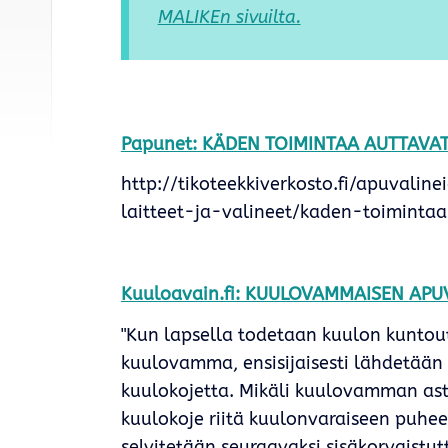
MALIKEn sivuilta.
Papunet: KÄDEN TOIMINTAA AUTTAVAT
http://tikoteekkiverkosto.fi/apuvali
laitteet-ja-valineet/kaden-toiminta
Kuuloavain.fi: KUULOVAMMAISEN APU
"Kun lapsella todetaan kuulon kuntou
kuulovamma, ensisijaisesti lähdetään
kuulokojetta. Mikäli kuulovamman aste
kuulokoje riitä kuulonvaraiseen puhe
selvitetään seuraavaksi sisäkorvaistu