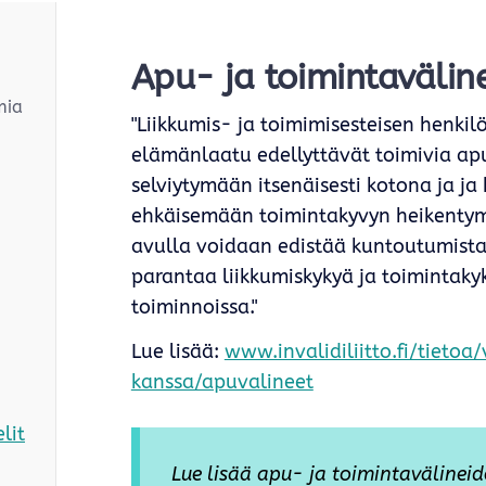
Apu- ja toimintavälin
mia
"Liikkumis- ja toimimisesteisen henkil
elämänlaatu edellyttävät toimivia ap
selviytymään itsenäisesti kotona ja ja
ehkäisemään toimintakyvyn heikentym
avulla voidaan edistää kuntoutumista,
parantaa liikkumiskykyä ja toimintaky
toiminnoissa."
Lue lisää:
www.invalidiliitto.fi/tiet
kanssa/apuvalineet
elit
Lue lisää apu- ja toimintavälinei