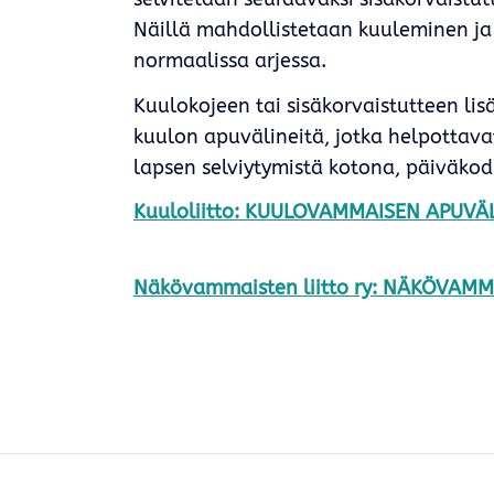
Näillä mahdollistetaan kuuleminen ja
normaalissa arjessa.
Kuulokojeen tai sisäkorvaistutteen li
kuulon apuvälineitä, jotka helpotta
lapsen selviytymistä kotona, päiväkodi
Kuuloliitto: KUULOVAMMAISEN APUVÄ
Näkövammaisten liitto ry: NÄKÖVAM