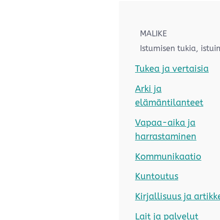
MALIKE
Istumisen tukia, istui
Tukea ja vertaisia
Arki ja
elämäntilanteet
Vapaa-aika ja
harrastaminen
Kommunikaatio
Kuntoutus
Kirjallisuus ja artikk
Lait ja palvelut