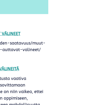
 VÄLINEET
neiden-saatavuus/muut-
a-auttavat-valineet/
VÄLINEITÄ
tusta vaativa
 sovittamaan
 on niin vaikea, ettei
en oppimiseen,
tteen mahdollisuutta.