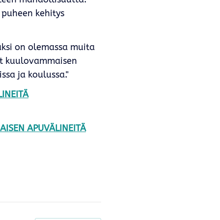
 puheen kehitys
säksi on olemassa muita
vat kuulovammaisen
ssa ja koulussa."
LINEITÄ
MAISEN APUVÄLINEITÄ