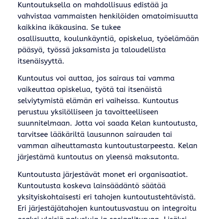
Kuntoutuksella on mahdollisuus edistää ja
vahvistaa vammaisten henkilöiden omatoimisuutta
kaikkina ikäkausina. Se tukee
osallisuutta, koulunkäyntiä, opiskelua, työelämään
pääsyä, työssä jaksamista ja taloudellista
itsenäisyyttä.
Kuntoutus voi auttaa, jos sairaus tai vamma
vaikeuttaa opiskelua, työtä tai itsenäistä
selviytymistä elämän eri vaiheissa. Kuntoutus
perustuu yksilölliseen ja tavoitteelliseen
suunnitelmaan. Jotta voi saada Kelan kuntoutusta,
tarvitsee lääkäriltä lausunnon sairauden tai
vamman aiheuttamasta kuntoutustarpeesta. Kelan
järjestämä kuntoutus on yleensä maksutonta.
Kuntoutusta järjestävät monet eri organisaatiot.
Kuntou­tusta koskeva lainsäädäntö säätää
yksityiskohtaisesti eri tahojen kuntou­tustehtävistä.
Eri järjestäjätahojen kuntoutusvastuu on integroitu