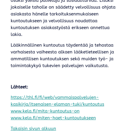
osaksi yleisiä palveluja ja sosiaaliturvaa. Lisäksi
jokaiselle taholle on säädetty velvollisuus ohjata
asiakasta hänelle tarkoituksenmukaiseen
kuntoutukseen ja velvollisuus noudattaa
kuntoutuksen asiakastyöstä erikseen annettua
lakia.
Lääkinnällinen kuntoutus täydentää ja tehostaa
varhaisesta vaiheesta alkaen lääketieteellisen ja
ammatillisen kuntoutuksen sekä muiden työ- ja
toimintakykyä tukevien palvelujen vaikutusta.
Lähteet:
https://thl.fi/fi/web/vammaispalvelujen-
kasikirja/itsenaisen-elaman-tuki/kuntoutus
www.kela.fi/mita-kuntoutus-on
www.kela.fi/miten-haet-kuntoutukseen
Takaisin sivun alkuun