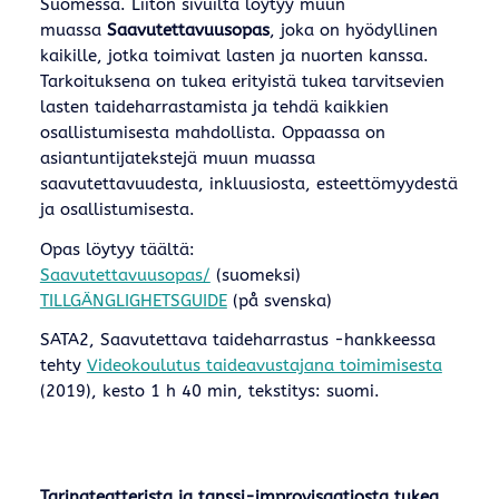
Suomessa. Liiton sivuilta löytyy muun
muassa
Saavutettavuusopas
, joka on hyödyllinen
kaikille, jotka toimivat lasten ja nuorten kanssa.
Tarkoituksena on tukea erityistä tukea tarvitsevien
lasten taideharrastamista ja tehdä kaikkien
osallistumisesta mahdollista. Oppaassa on
asiantuntijatekstejä muun muassa
saavutettavuudesta, inkluusiosta, esteettömyydestä
ja osallistumisesta.
Opas löytyy täältä:
Saavutettavuusopas/
(suomeksi)
TILLGÄNGLIGHETSGUIDE
(på svenska)
SATA2, Saavutettava taideharrastus -hankkeessa
tehty
Videokoulutus taideavustajana toimimisesta
(2019), kesto 1 h 40 min, tekstitys: suomi.
Tarinateatterista ja tanssi-improvisaatiosta tukea