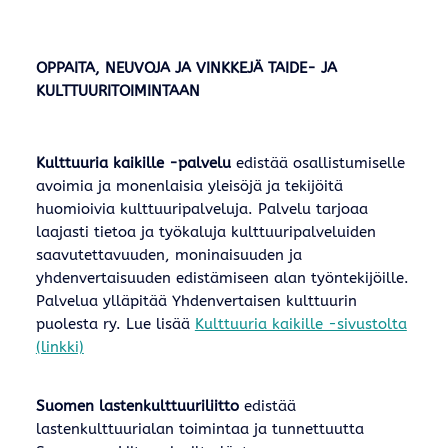
OPPAITA, NEUVOJA JA VINKKEJÄ TAIDE- JA
KULTTUURITOIMINTAAN
Kulttuuria kaikille -palvelu
edistää osallistumiselle
avoimia ja monenlaisia yleisöjä ja tekijöitä
huomioivia kulttuuripalveluja. Palvelu tarjoaa
laajasti tietoa ja työkaluja kulttuuripalveluiden
saavutettavuuden, moninaisuuden ja
yhdenvertaisuuden edistämiseen alan työntekijöille.
Palvelua ylläpitää Yhdenvertaisen kulttuurin
puolesta ry. Lue lisää
Kulttuuria kaikille -sivustolta
(linkki)
Suomen lastenkulttuuriliitto
edistää
lastenkulttuurialan toimintaa ja tunnettuutta