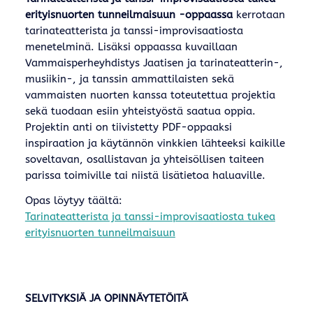
erityisnuorten tunneilmaisuun -oppaassa
kerrotaan
tarinateatterista ja tanssi-improvisaatiosta
menetelminä. Lisäksi oppaassa kuvaillaan
Vammaisperheyhdistys Jaatisen ja tarinateatterin-,
musiikin-, ja tanssin ammattilaisten sekä
vammaisten nuorten kanssa toteutettua projektia
sekä tuodaan esiin yhteistyöstä saatua oppia.
Projektin anti on tiivistetty PDF-oppaaksi
inspiraation ja käytännön vinkkien lähteeksi kaikille
soveltavan, osallistavan ja yhteisöllisen taiteen
parissa toimiville tai niistä lisätietoa haluaville.
Opas löytyy täältä:
Tarinateatterista ja tanssi-improvisaatiosta tukea
erityisnuorten tunneilmaisuun
SELVITYKSIÄ JA OPINNÄYTETÖITÄ