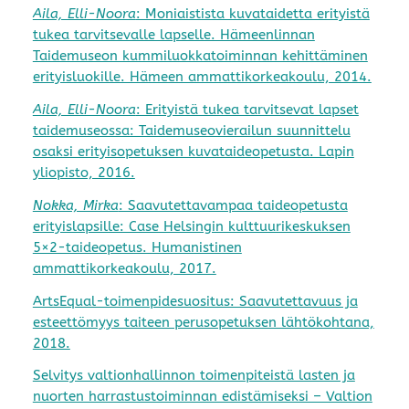
Aila, Elli-Noora
: Moniaistista kuvataidetta erityistä
tukea tarvitsevalle lapselle. Hämeenlinnan
Taidemuseon kummiluokkatoiminnan kehittäminen
erityisluokille. Hämeen ammattikorkeakoulu, 2014.
Aila, Elli-Noora
: Erityistä tukea tarvitsevat lapset
taidemuseossa: Taidemuseovierailun suunnittelu
osaksi erityisopetuksen kuvataideopetusta. Lapin
yliopisto, 2016.
Nokka, Mirka
: Saavutettavampaa taideopetusta
erityislapsille: Case Helsingin kulttuurikeskuksen
5×2-taideopetus. Humanistinen
ammattikorkeakoulu, 2017.
ArtsEqual-toimenpidesuositus: Saavutettavuus ja
esteettömyys taiteen perusopetuksen lähtökohtana,
2018.
Selvitys valtionhallinnon toimenpiteistä lasten ja
nuorten harrastustoiminnan edistämiseksi – Valtion